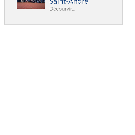
Saint-André
Décourvir...