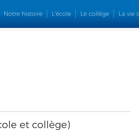
Notre histoire
L'école
Le collège
La vie 
ole et collège)