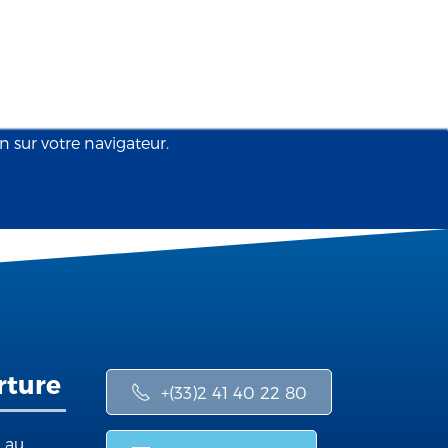
on sur votre navigateur.
rture
+(33)2 41 40 22 80
i au